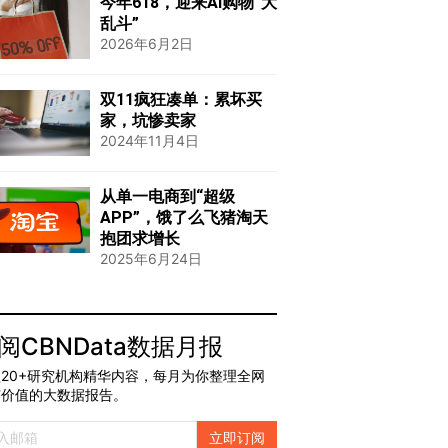
今年618，迎来AI购物“大
乱斗”
2026年6月2日
双11疯狂凑单：累坏买
家，坑惨卖家
2024年11月4日
从单一电商到“超级
APP”，饿了么飞猪淘天
抱团求增长
2025年6月24日
阅CBNData数据月报
20+研究机构精华内容，每月为你整理全网
有价值的大数据报告。
立即订阅