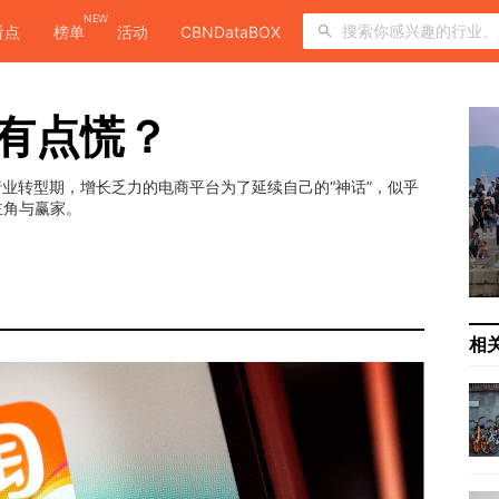
NEW
看点
榜单
活动
CBNDataBOX
宝有点慌？
行业转型期，增长乏力的电商平台为了延续自己的“神话”，似乎
主角与赢家。
相