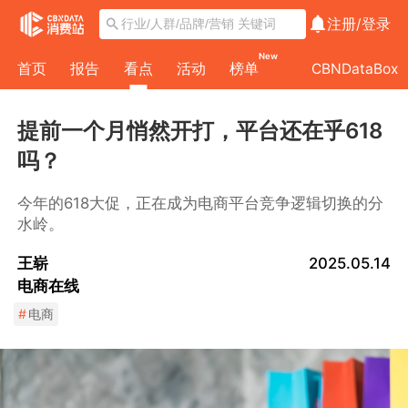
注册/
登录
New
首页
报告
看点
活动
榜单
CBNDataBox
提前一个月悄然开打，平台还在乎618
吗？
今年的618大促，正在成为电商平台竞争逻辑切换的分
水岭。
王崭
2025.05.14
电商在线
#
电商