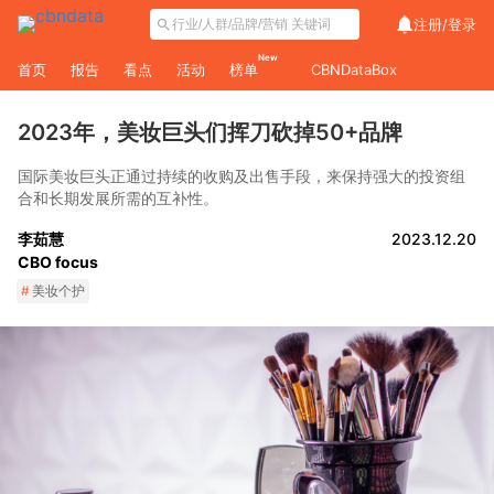
注册/
登录
New
首页
报告
看点
活动
榜单
CBNDataBox
2023年，美妆巨头们挥刀砍掉50+品牌
国际美妆巨头正通过持续的收购及出售手段，来保持强大的投资组
合和长期发展所需的互补性。
李茹慧
2023.12.20
CBO focus
#
美妆个护